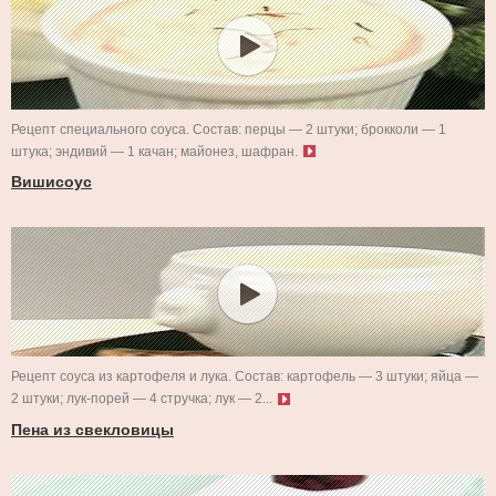
Рецепт специального соуса. Состав: перцы — 2 штуки; брокколи — 1
штука; эндивий — 1 качан; майонез, шафран.
Вишисоус
Рецепт соуса из картофеля и лука. Состав: картофель — 3 штуки; яйца —
2 штуки; лук-порей — 4 стручка; лук — 2...
Пена из свекловицы