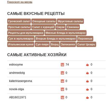
Гороскоп на месяц
САМЫЕ ВКУСНЫЕ РЕЦЕПТЫ
Греческий салат
Овощные салаты
Фруктовые салаты
Простые салаты
Салат с курицей
Смузи
Свинина
Рецепты для мультиварки
Мясные блюда в мультиварке
Суп в мультиварке
Вторые блюда в мультиварке
Пирожные
Итальянская кухня
Суп-пюре
Борщ
Запеканки
Салат Цезарь
САМЫЕ АКТИВНЫЕ ХОЗЯЙКИ
estrooyme
74
0
andrewdolg
0
0
katerinasergevna
0
0
novok-olga
0
0
AB16011971
0
0