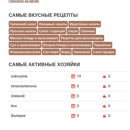
Гороскоп на месяц
САМЫЕ ВКУСНЫЕ РЕЦЕПТЫ
Греческий салат
Овощные салаты
Фруктовые салаты
Простые салаты
Салат с курицей
Смузи
Свинина
Мясные блюда в мультиварке
Рецепты для мультиварки
Суп в мультиварке
Вторые блюда в мультиварке
Пирожные
Итальянская кухня
Суп-пюре
Борщ
Запеканки
Салат Цезарь
САМЫЕ АКТИВНЫЕ ХОЗЯЙКИ
estrooyme
74
0
irinansemenova
0
0
Алексей
0
0
knu
0
0
Валерия
0
0