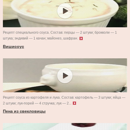
Рецепт специального соуса. Состав: перцы — 2 штуки; брокколи — 1
штука; эндивий — 1 качан; майонез, шафран.
Вишисоус
Рецепт соуса из картофеля и лука. Состав: картофель — 3 штуки; яйца —
2 штуки; лук-порей — 4 стручка; лук — 2...
Пена из свекловицы