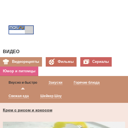
ВИДЕО
Видеорецепты
Фильмы
Сериалы
Юмор и питомцы
Вкусно и быстро
Закуски
Горячие блюда
Свежая еда
Шейкер Шоу
Крем с рисом и кокосом