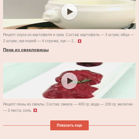
Рецепт соуса из картофеля и лука. Состав: картофель — 3 штуки; яйца —
2 штуки; лук-порей — 4 стручка; лук — 2...
Пена из свекловицы
Рецепт пены из свеклы. Состав: свекла — 400 гр; вода — 200 гр; желатин
— 3 листа; соль.
Показать еще