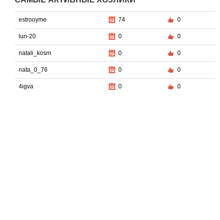
estrooyme
74
0
lun-20
0
0
natali_kosm
0
0
nata_0_76
0
0
4igva
0
0