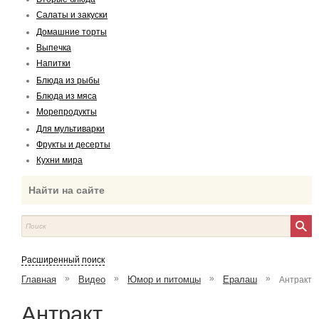
Салаты и закуски
Домашние торты
Выпечка
Напитки
Блюда из рыбы
Блюда из мяса
Морепродукты
Для мультиварки
Фрукты и десерты
Кухни мира
Найти на сайте
Расширенный поиск
»
»
»
»
Главная
Видео
Юмор и питомцы
Ералаш
Антракт
Антракт