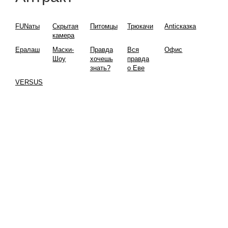
FUNаты
Скрытая
Питомцы
Трюкачи
Antiсказка
камера
Ералаш
Маски-
Правда
Вся
Офис
Шоу
хочешь
правда
знать?
о Еве
VERSUS