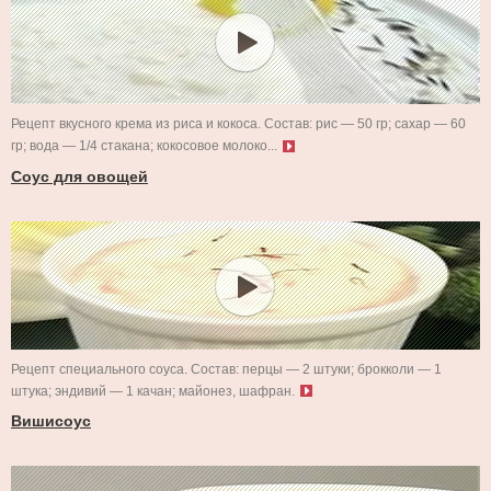
Рецепт вкусного крема из риса и кокоса. Состав: рис — 50 гр; сахар — 60
гр; вода — 1/4 стакана; кокосовое молоко...
Соус для овощей
Рецепт специального соуса. Состав: перцы — 2 штуки; брокколи — 1
штука; эндивий — 1 качан; майонез, шафран.
Вишисоус