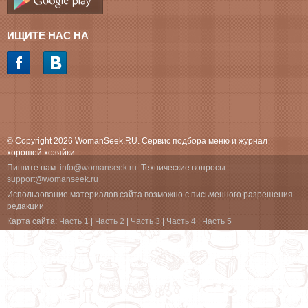
ИЩИТЕ НАС НА
© Copyright 2026 WomanSeek.RU. Сервис подбора меню и журнал
хорошей хозяйки
Пишите нам:
info@womanseek.ru
. Технические вопросы:
support@womanseek.ru
Использование материалов сайта возможно с письменного разрешения
редакции
Карта сайта:
Часть 1
|
Часть 2
|
Часть 3
|
Часть 4
|
Часть 5