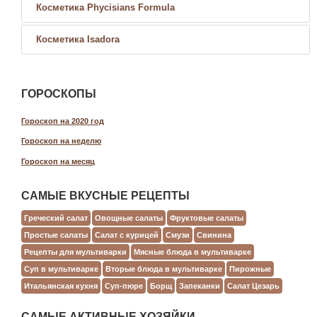
Косметика Phycisians Formula
Косметика Isadora
ГОРОСКОПЫ
Гороскоп на 2020 год
Гороскоп на неделю
Гороскоп на месяц
САМЫЕ ВКУСНЫЕ РЕЦЕПТЫ
Греческий салат
Овощные салаты
Фруктовые салаты
Простые салаты
Салат с курицей
Смузи
Свинина
Рецепты для мультиварки
Мясные блюда в мультиварке
Суп в мультиварке
Вторые блюда в мультиварке
Пирожные
Итальянская кухня
Суп-пюре
Борщ
Запеканки
Салат Цезарь
САМЫЕ АКТИВНЫЕ ХОЗЯЙКИ