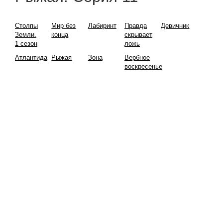
Столпы
Мир без
Лабиринт
Правда
Девичник
Земли.
конца
скрывает
1 сезон
ложь
Атлантида
Рыжая
Зона
Вербное
воскресенье