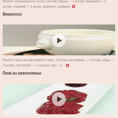
Рецепт специального соуса. Состав: перцы — 2 штуки; брокколи — 1
штука; эндивий — 1 качан; майонез, шафран.
Вишисоус
Рецепт соуса из картофеля и лука. Состав: картофель — 3 штуки; яйца —
2 штуки; лук-порей — 4 стручка; лук — 2...
Пена из свекловицы