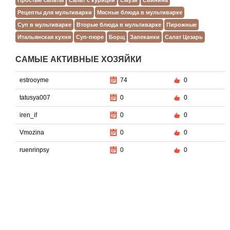
Рецепты для мультиварки
Мясные блюда в мультиварке
Суп в мультиварке
Вторые блюда в мультиварке
Пирожные
Итальянская кухня
Суп-пюре
Борщ
Запеканки
Салат Цезарь
САМЫЕ АКТИВНЫЕ ХОЗЯЙКИ
estrooyme
74
0
tatusya007
0
0
iren_if
0
0
Vmozina
0
0
ruenrinpsy
0
0