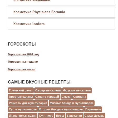
Косметика Maybelline
Косметика Phycisians Formula
Косметика Isadora
ГОРОСКОПЫ
Гороскоп на 2020 год
Гороскоп на неделю
Гороскоп на месяц
САМЫЕ ВКУСНЫЕ РЕЦЕПТЫ
Греческий салат
Овощные салаты
Фруктовые салаты
Простые салаты
Салат с курицей
Смузи
Свинина
Рецепты для мультиварки
Мясные блюда в мультиварке
Суп в мультиварке
Вторые блюда в мультиварке
Пирожные
Итальянская кухня
Суп-пюре
Борщ
Запеканки
Салат Цезарь