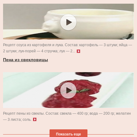
Рецепт соуса из картофеля и лука. Состав: картофель — 3 штуки; яйца —
2 штуки; лук-порей — 4 стручка; лук — 2...
Пена из свекловицы
Рецепт пены из свеклы. Состав: свекла — 400 гр; вода — 200 гр; желатин
— 3 листа; соль.
Показать еще