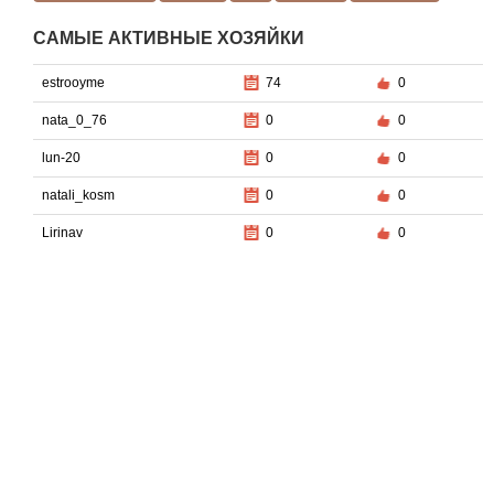
САМЫЕ АКТИВНЫЕ ХОЗЯЙКИ
estrooyme
74
0
nata_0_76
0
0
lun-20
0
0
natali_kosm
0
0
Lirinav
0
0