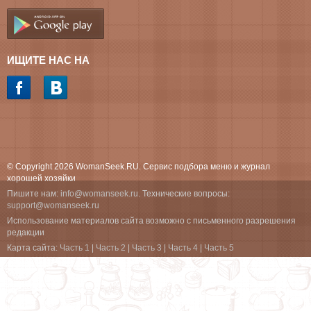
ИЩИТЕ НАС НА
© Copyright 2026 WomanSeek.RU. Сервис подбора меню и журнал
хорошей хозяйки
Пишите нам:
info@womanseek.ru
. Технические вопросы:
support@womanseek.ru
Использование материалов сайта возможно с письменного разрешения
редакции
Карта сайта:
Часть 1
|
Часть 2
|
Часть 3
|
Часть 4
|
Часть 5