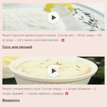
Рецепт вкусного крема из риса и кокоса. Состав: рис — 50 гр; сахар — 60
гр; вода — 1/4 стакана; кокосовое молоко...
Соус для овощей
Рецепт специального соуса. Состав: перцы — 2 штуки; брокколи — 1
штука; эндивий — 1 качан; майонез, шафран.
Вишисоус