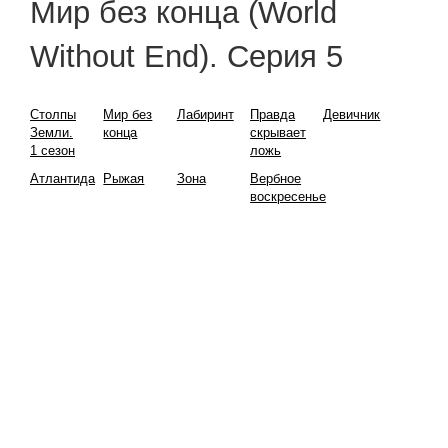
Мир без конца (World
Without End). Серия 5
Столпы
Мир без
Лабиринт
Правда
Девичник
Земли.
конца
скрывает
1 сезон
ложь
Атлантида
Рыжая
Зона
Вербное
воскресенье