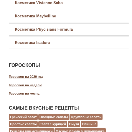
Косметика Vivienne Sabo
Косметика Maybelline
Косметика Phycisians Formula
Косметика Isadora
ГОРОСКОПЫ
Гороскоп на 2020 год
Гороскоп на неделю
Гороскоп на месяц
САМЫЕ ВКУСНЫЕ РЕЦЕПТЫ
Греческий салат
Овощные салаты
Фруктовые салаты
Простые салаты
Салат с курицей
Смузи
Свинина
Рецепты для мультиварки
Мясные блюда в мультиварке