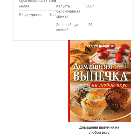
Мука пшеничная
400г
белая
Капуста
500г
белокочанная
Яйцо куриное
3шт
свежая
Зеленый лук
20г
свежий
Домашняя выпечка на
любой вкус