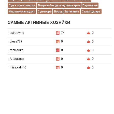
Суп в мультиварке
Вторые блюда в мультиварке
Пирожные
Итальянская кухня
Суп-пюре
Борщ
Запеканки
Салат Цезарь
САМЫЕ АКТИВНЫЕ ХОЗЯЙКИ
estrooyme
74
0
djess777
0
0
rozmarika
0
0
Анастасiя
0
0
miss.katrin6
0
0