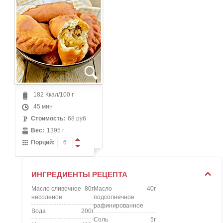
182
Ккал/100 г
45
мин
Стоимость:
68 руб
Вес:
1395 г
Порций:
ИНГРЕДИЕНТЫ РЕЦЕПТА
Масло сливочное
80г
Масло
40г
несоленое
подсолнечное
рафинированное
Вода
200г
Соль
5г