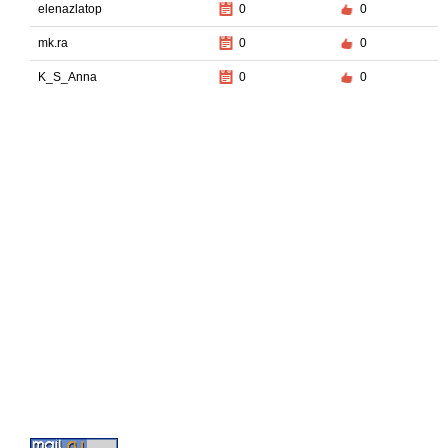
elenazlatop
0
0
mk.ra
0
0
K_S_Anna
0
0