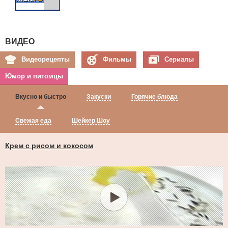
ВИДЕО
Видеорецепты
Фильмы
Сериалы
Юмор и питомцы
Вкусно и быстро
Закуски
Горячие блюда
Свежая еда
Шейкер Шоу
Крем с рисом и кокосом