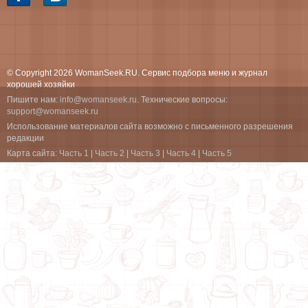
© Copyright 2026 WomanSeek.RU. Сервис подбора меню и журнал
хорошей хозяйки
Пишите нам:
info@womanseek.ru
. Технические вопросы:
support@womanseek.ru
Использование материалов сайта возможно с письменного разрешения
редакции
Карта сайта:
Часть 1
|
Часть 2
|
Часть 3
|
Часть 4
|
Часть 5