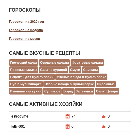
ГОРОСКОПЫ
Гороскоп на 2020 год
Гороскоп на неделю
Гороскоп на месяц
САМЫЕ ВКУСНЫЕ РЕЦЕПТЫ
Греческий салат
Овощные салаты
Фруктовые салаты
Простые салаты
Салат с курицей
Смузи
Свинина
Рецепты для мультиварки
Мясные блюда в мультиварке
Суп в мультиварке
Вторые блюда в мультиварке
Пирожные
Итальянская кухня
Суп-пюре
Борщ
Запеканки
Салат Цезарь
САМЫЕ АКТИВНЫЕ ХОЗЯЙКИ
estrooyme
74
0
kitty-001
0
0