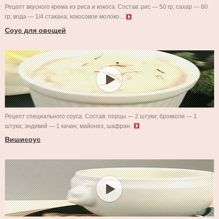
Рецепт вкусного крема из риса и кокоса. Состав: рис — 50 гр; сахар — 60
гр; вода — 1/4 стакана; кокосовое молоко...
Соус для овощей
Рецепт специального соуса. Состав: перцы — 2 штуки; брокколи — 1
штука; эндивий — 1 качан; майонез, шафран.
Вишисоус