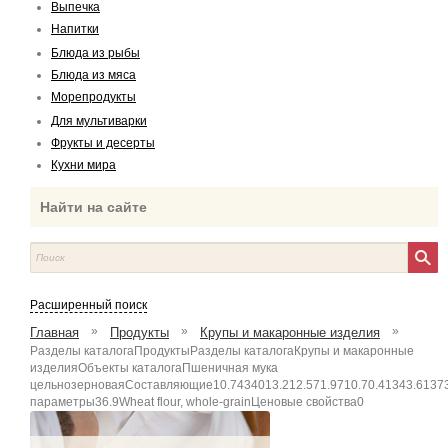
Выпечка
Напитки
Блюда из рыбы
Блюда из мяса
Морепродукты
Для мультиварки
Фрукты и десерты
Кухни мира
Найти на сайте
Расширенный поиск
»
»
»
Главная
Продукты
Крупы и макаронные изделия
Разделы каталогаПродуктыРазделы каталогаКрупы и макаронные
изделияОбъекты каталогаПшеничная мука
цельнозерноваяСоставляющие10.7434013.212.571.9710.70.41343.61373
параметры36.9Wheat flour, whole-grainЦеновые свойства0