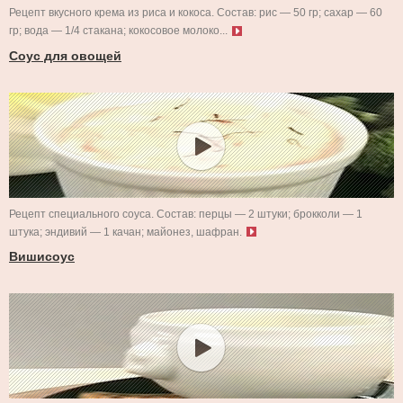
Рецепт вкусного крема из риса и кокоса. Состав: рис — 50 гр; сахар — 60
гр; вода — 1/4 стакана; кокосовое молоко...
Соус для овощей
Рецепт специального соуса. Состав: перцы — 2 штуки; брокколи — 1
штука; эндивий — 1 качан; майонез, шафран.
Вишисоус