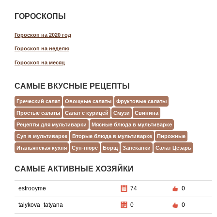
ГОРОСКОПЫ
Гороскоп на 2020 год
Гороскоп на неделю
Гороскоп на месяц
САМЫЕ ВКУСНЫЕ РЕЦЕПТЫ
Греческий салат
Овощные салаты
Фруктовые салаты
Простые салаты
Салат с курицей
Смузи
Свинина
Рецепты для мультиварки
Мясные блюда в мультиварке
Суп в мультиварке
Вторые блюда в мультиварке
Пирожные
Итальянская кухня
Суп-пюре
Борщ
Запеканки
Салат Цезарь
САМЫЕ АКТИВНЫЕ ХОЗЯЙКИ
estrooyme
74
0
talykova_tatyana
0
0