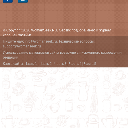
© Copyright 2026 WomanSeek.RU. Сервис подбора меню и журнал
хорошей хозяйки
Пишите нам:
info@womanseek.ru
. Технические вопросы:
support@womanseek.ru
Использование материалов сайта возможно с письменного разрешения
редакции
Карта сайта:
Часть 1
|
Часть 2
|
Часть 3
|
Часть 4
|
Часть 5