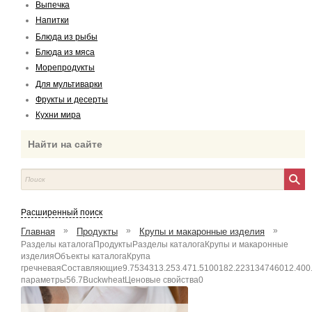
Выпечка
Напитки
Блюда из рыбы
Блюда из мяса
Морепродукты
Для мультиварки
Фрукты и десерты
Кухни мира
Найти на сайте
Расширенный поиск
»
»
»
Главная
Продукты
Крупы и макаронные изделия
Разделы каталогаПродуктыРазделы каталогаКрупы и макаронные
изделияОбъекты каталогаКрупа
гречневаяСоставляющие9.7534313.253.471.5100182.223134746012.400
параметры56.7BuckwheatЦеновые свойства0