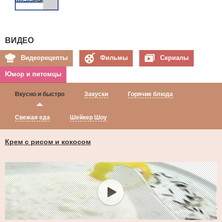
ВИДЕО
Видеорецепты
Фильмы
Сериалы
Юмор и питомцы
Вкусно и быстро
Закуски
Горячие блюда
Свежая еда
Шейкер Шоу
Крем с рисом и кокосом